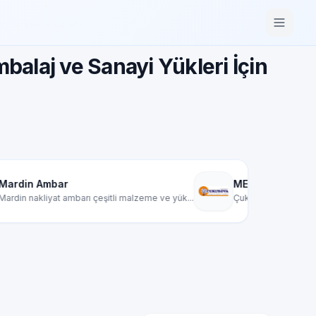
 Güvenilir Lojistik
balaj ve Sanayi Yükleri İçin
MEGA ÇUKUROVA KARGO TAŞIMACI
 çeşitli malzeme ve yük...
Çukurova Kargo, yurt içi kargo ve taşımacılı