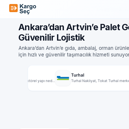
İçeriğe geç
Ana Sayfa
/
Şehirler Arası Taşımacılık
/
Ankara’dan Artvin
Ankara’dan Artvin’e Palet G
Güvenilir Lojistik
Ankara’dan Artvin’e gıda, ambalaj, orman ürünleri
için hızlı ve güvenilir taşımacılık hizmeti sunuyo
Turhal
Y
yapı ned...
Turhal Nakliyat, Tokat Turhal merkezli olarak...
Y