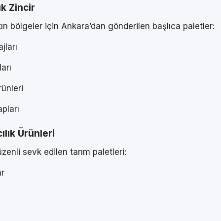
k Zincir
ın bölgeler için Ankara’dan gönderilen başlıca paletler:
jları
arı
rünleri
pları
lık Ürünleri
zenli sevk edilen tarım paletleri:
ar