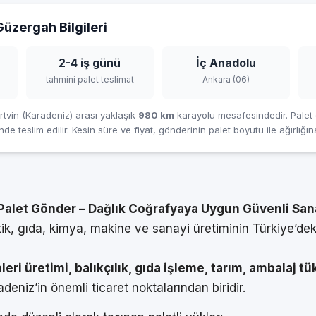
üzergah Bilgileri
2-4 iş günü
İç Anadolu
tahmini palet teslimat
Ankara (06)
rtvin (Karadeniz) arası yaklaşık
980 km
karayolu mesafesindedir. Palet 
nde teslim edilir. Kesin süre ve fiyat, gönderinin palet boyutu ile ağırlığın
Palet Gönder – Dağlık Coğrafyaya Uygun Güvenli Sanay
ik, gıda, kimya, makine ve sanayi üretiminin Türkiye’dek
eri üretimi, balıkçılık, gıda işleme, tarım, ambalaj t
deniz’in önemli ticaret noktalarından biridir.