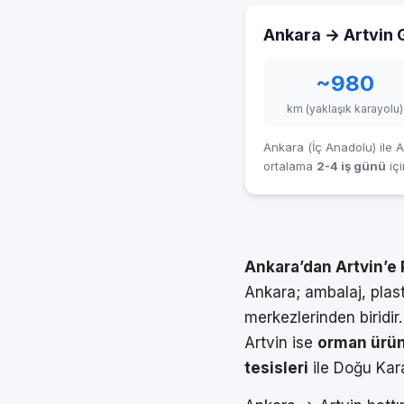
Ankara → Artvin G
~980
km (yaklaşık karayolu)
Ankara (İç Anadolu) ile A
ortalama
2-4 iş günü
içi
Ankara’dan Artvin’e 
Ankara; ambalaj, plast
merkezlerinden biridir.
Artvin ise
orman ürünl
tesisleri
ile Doğu Kara