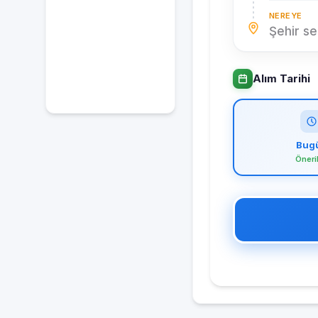
NEREYE
Şehir se
Alım Tarihi
Bug
Öneri