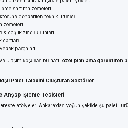
da düzenli olarak taşınan paletli yükler:
tleme sarf malzemeleri
törüne gönderilen teknik ürünler
alzemeleri
ı & soğuk zincir ürünleri
 sarfları
yedek parçaları
 ve ulaşım koşulları bu hattı
özel planlama gerektiren bi
ıkışlı Palet Talebini Oluşturan Sektörler
e Ahşap İşleme Tesisleri
ereste atölyeleri Ankara’dan yoğun şekilde şu paletli ürü