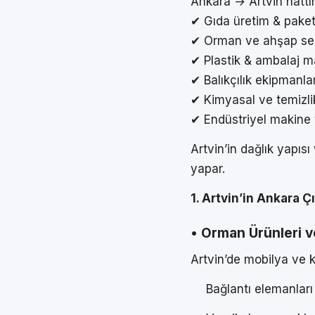
Ankara → Artvin hattın
✔ Gıda üretim & pake
✔ Orman ve ahşap sek
✔ Plastik & ambalaj m
✔ Balıkçılık ekipmanlar
✔ Kimyasal ve temizlik
✔ Endüstriyel makine 
Artvin’in dağlık yapısı
yapar.
1. Artvin’in Ankara Ç
• Orman Ürünleri v
Artvin’de mobilya ve k
Bağlantı elemanları