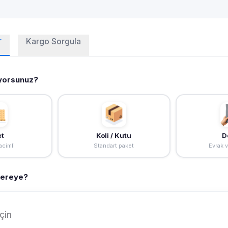
r
Kargo Sorgula
yorsunuz?
et
Koli / Kutu
D
cimli
Standart paket
Evrak 
Nereye?
çin