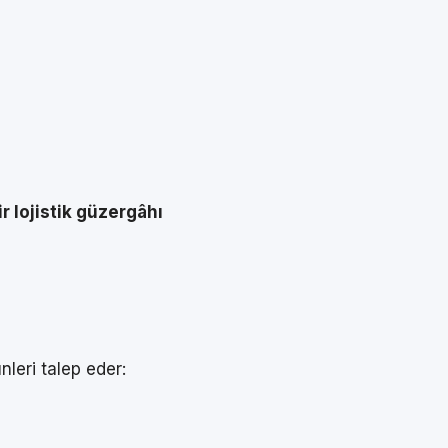
r lojistik güzergâhı
nleri talep eder: