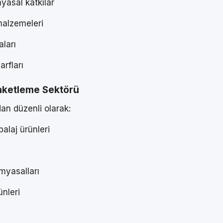
yasal katkılar
alzemeleri
ları
arfları
Paketleme Sektörü
dan düzenli olarak:
alaj ürünleri
imyasalları
ünleri