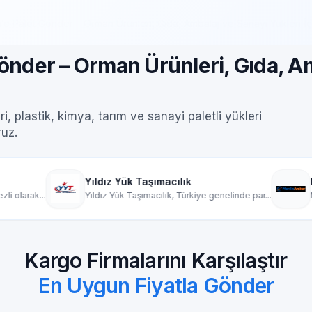
’e Palet Gönder – Orman Ürünleri, Gıda, Ambalaj ve Sanayi Yükleri İçin
önder – Orman Ürünleri, Gıda, Am
, plastik, kimya, tarım ve sanayi paletli yükleri
ruz.
ıldız Yük Taşımacılık
Mardin Ambar
ıldız Yük Taşımacılık, Türkiye genelinde par...
Mardin nakliyat ambarı
Kargo Firmalarını Karşılaştır
En Uygun Fiyatla Gönder