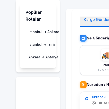
Popüler
Rotalar
Kargo Gönde
İstanbul → Ankara
Ne Gönderi
İstanbul → İzmir
Ankara → Antalya
Pal
Büyük ha
Nereden / 
NEREDEN
Şehir se