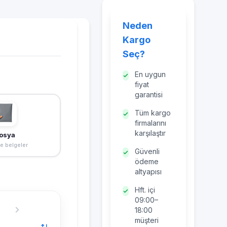
Neden
Kargo
Seç?
En uygun
fiyat
garantisi
Tüm kargo
firmalarını
karşılaştır
osya
ve belgeler
Güvenli
ödeme
altyapısı
Hft. içi
09:00–
18:00
müşteri