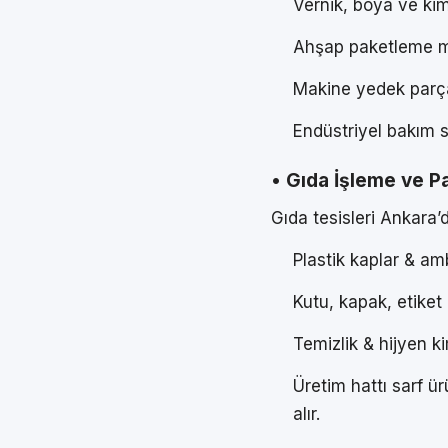
Vernik, boya ve kim
Ahşap paketleme m
Makine yedek parça
Endüstriyel bakım s
• Gıda İşleme ve 
Gıda tesisleri Ankara’
Plastik kaplar & amb
Kutu, kapak, etiket
Temizlik & hijyen k
Üretim hattı sarf ür
alır.