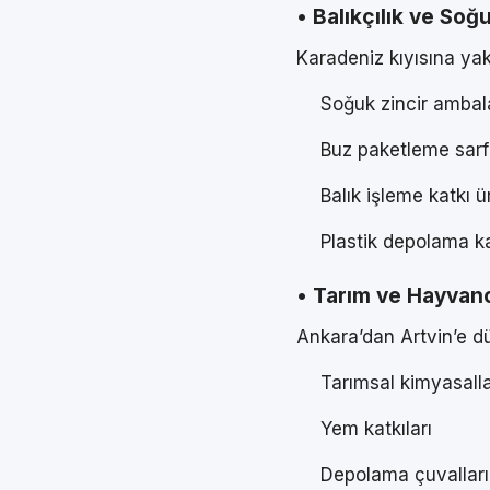
• Balıkçılık ve Soğu
Karadeniz kıyısına yak
Soğuk zincir ambala
Buz paketleme sarfl
Balık işleme katkı ü
Plastik depolama ka
• Tarım ve Hayvancı
Ankara’dan Artvin’e dü
Tarımsal kimyasall
Yem katkıları
Depolama çuvalları