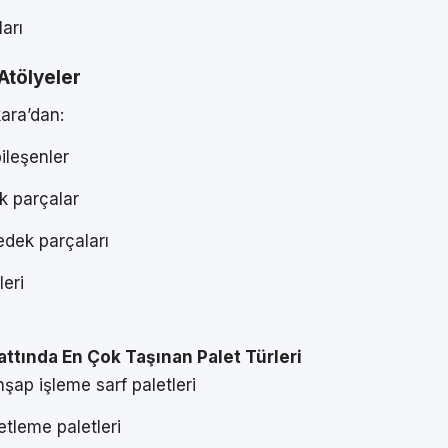
arı
Atölyeler
ara’dan:
bileşenler
k parçalar
dek parçaları
leri
attında En Çok Taşınan Palet Türleri
şap işleme sarf paletleri
tleme paletleri