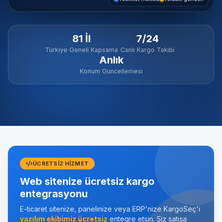
81 İl
7/24
Türkiye Geneli Kapsama
Canlı Kargo Takibi
Anlık
Konum Güncellemesi
ÜCRETSIZ HIZMET
Web sitenize ücretsiz kargo
entegrasyonu
E-ticaret sitenize, panelinize veya ERP'nize KargoSeç'i
yazılım ekibimiz ücretsiz
entegre etsin. Siz satışa