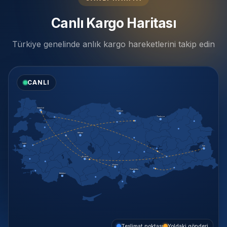
Canlı Kargo Haritası
Türkiye genelinde anlık kargo hareketlerini takip edin
CANLI
İstanbul
Samsun
Trabzon
Ankara
İzmir
Van
Konya
Adana
Gaziantep
Antalya
Teslimat noktası
Yoldaki gönderi