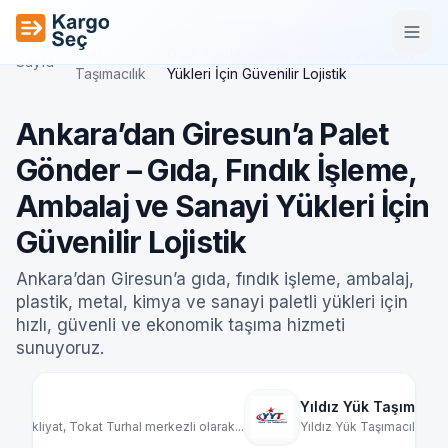
İçeriğe geç
Şehirler
Ankara’dan Giresun’a Palet Gönder –
Ana
/
Arası
/
Gıda, Fındık İşleme, Ambalaj ve Sanayi
Sayfa
Taşımacılık
Yükleri İçin Güvenilir Lojistik
Ankara’dan Giresun’a Palet
Gönder – Gıda, Fındık İşleme,
Ambalaj ve Sanayi Yükleri İçin
Güvenilir Lojistik
Ankara’dan Giresun’a gıda, fındık işleme, ambalaj,
plastik, metal, kimya ve sanayi paletli yükleri için
hızlı, güvenli ve ekonomik taşıma hizmeti
sunuyoruz.
Yıldız Yük Taşımacılık
Ma
olarak...
Yıldız Yük Taşımacılık, Türkiye genelinde par...
Mar