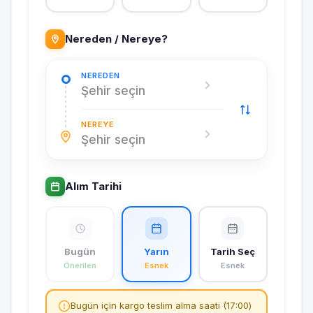
Nereden / Nereye?
NEREDEN
Şehir seçin
NEREYE
Şehir seçin
Alım Tarihi
Bugün
Yarın
Tarih Seç
Önerilen
Esnek
Esnek
Bugün için kargo teslim alma saati (17:00)