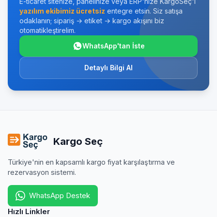
E-ticaret sitenize, panelinize veya ERP'nize KargoSeç'i
yazılım ekibimiz ücretsiz
entegre etsin. Siz satışa
odaklanın; sipariş → etiket → kargo akışını biz
otomatikleştirelim.
WhatsApp'tan İste
Detaylı Bilgi Al
Kargo Seç
Türkiye'nin en kapsamlı kargo fiyat karşılaştırma ve
rezervasyon sistemi.
WhatsApp Destek
Hızlı Linkler