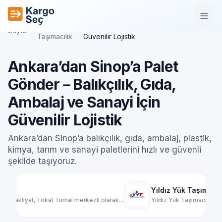
İçeriğe geç
Şehirler
Ankara’dan Sinop’a Palet Gönder –
Ana
/
Arası
/
Balıkçılık, Gıda, Ambalaj ve Sanayi İçin
Sayfa
Taşımacılık
Güvenilir Lojistik
Ankara’dan Sinop’a Palet
Gönder – Balıkçılık, Gıda,
Ambalaj ve Sanayi İçin
Güvenilir Lojistik
Ankara’dan Sinop’a balıkçılık, gıda, ambalaj, plastik,
kimya, tarım ve sanayi paletlerini hızlı ve güvenli
şekilde taşıyoruz.
Yıldız Yük Taşımacılık
Mard
rak...
Yıldız Yük Taşımacılık, Türkiye genelinde par...
Mardin