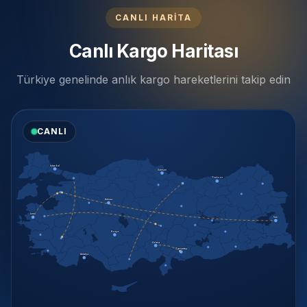
CANLI HARİTA
Canlı Kargo Haritası
Türkiye genelinde anlık kargo hareketlerini takip edin
CANLI
İstanbul
Samsun
Trabzon
Ankara
İzmir
Van
Konya
Adana
Gaziantep
Antalya