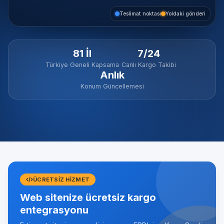
Teslimat noktası
Yoldaki gönderi
81 İl
7/24
Türkiye Geneli Kapsama
Canlı Kargo Takibi
Anlık
Konum Güncellemesi
ÜCRETSIZ HIZMET
Web sitenize ücretsiz kargo
entegrasyonu