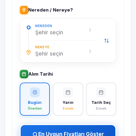
Nereden / Nereye?
NEREDEN
Şehir seçin
NEREYE
Şehir seçin
Alım Tarihi
Bugün
Yarın
Tarih Seç
Önerilen
Esnek
Esnek
En Uygun Fiyatları Göster