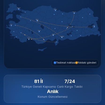
İstanbul
Samsun
Trabzon
Ankara
İzmir
Van
Konya
Adana
Gaziantep
Antalya
Teslimat noktası
Yoldaki gönderi
81 İl
7/24
Türkiye Geneli Kapsama
Canlı Kargo Takibi
Anlık
Konum Güncellemesi