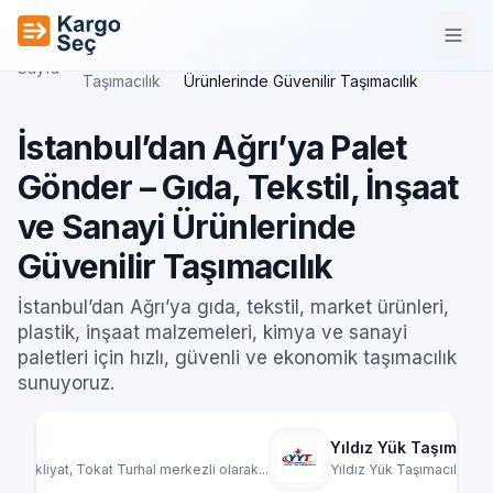
İçeriğe geç
Şehirler
İstanbul’dan Ağrı’ya Palet Gönder –
Ana
/
Arası
/
Gıda, Tekstil, İnşaat ve Sanayi
Sayfa
Taşımacılık
Ürünlerinde Güvenilir Taşımacılık
İstanbul’dan Ağrı’ya Palet
Gönder – Gıda, Tekstil, İnşaat
ve Sanayi Ürünlerinde
Güvenilir Taşımacılık
İstanbul’dan Ağrı’ya gıda, tekstil, market ürünleri,
plastik, inşaat malzemeleri, kimya ve sanayi
paletleri için hızlı, güvenli ve ekonomik taşımacılık
sunuyoruz.
Yıldız Yük Taşımacılık
Mardi
ak...
Yıldız Yük Taşımacılık, Türkiye genelinde par...
Mardin 