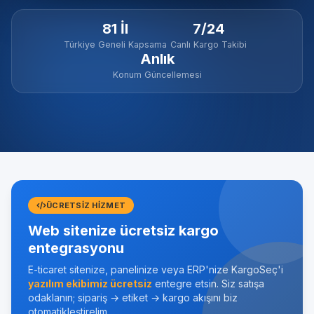
81 İl
7/24
Türkiye Geneli Kapsama
Canlı Kargo Takibi
Anlık
Konum Güncellemesi
ÜCRETSIZ HIZMET
Web sitenize ücretsiz kargo
entegrasyonu
E-ticaret sitenize, panelinize veya ERP'nize KargoSeç'i
yazılım ekibimiz ücretsiz
entegre etsin. Siz satışa
odaklanın; sipariş → etiket → kargo akışını biz
otomatikleştirelim.