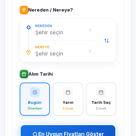
Nereden / Nereye?
NEREDEN
Şehir seçin
NEREYE
Şehir seçin
Alım Tarihi
Bugün
Yarın
Tarih Seç
Önerilen
Esnek
Esnek
En Uygun Fiyatları Göster