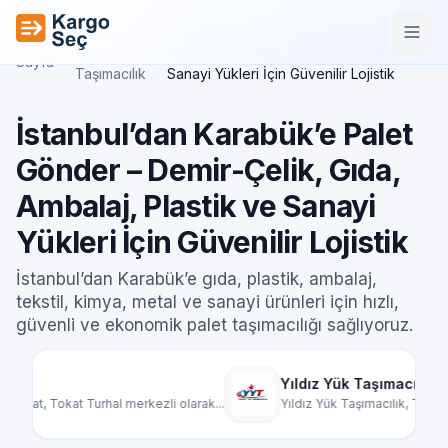
İçeriğe geç
Şehirler
İstanbul’dan Karabük’e Palet Gönder –
Ana
/
Arası
/
Demir-Çelik, Gıda, Ambalaj, Plastik ve
Sayfa
Taşımacılık
Sanayi Yükleri İçin Güvenilir Lojistik
İstanbul’dan Karabük’e Palet
Gönder – Demir-Çelik, Gıda,
Ambalaj, Plastik ve Sanayi
Yükleri İçin Güvenilir Lojistik
İstanbul’dan Karabük’e gıda, plastik, ambalaj,
tekstil, kimya, metal ve sanayi ürünleri için hızlı,
güvenli ve ekonomik palet taşımacılığı sağlıyoruz.
Yıldız Yük Taşımacılık
Mardin A
Yıldız Yük Taşımacılık, Türkiye genelinde par...
Mardin nakl