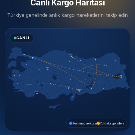
Canlı Kargo Haritası
Türkiye genelinde anlık kargo hareketlerini takip edin
CANLI
İstanbul
Samsun
Trabzon
Ankara
İzmir
Van
Konya
Adana
Gaziantep
Antalya
Teslimat noktası
Yoldaki gönderi