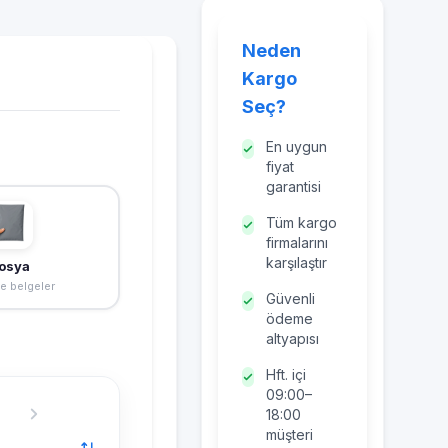
Neden
Kargo
Seç?
En uygun
fiyat
garantisi
Tüm kargo
firmalarını
karşılaştır
osya
ve belgeler
Güvenli
ödeme
altyapısı
Hft. içi
09:00–
18:00
müşteri