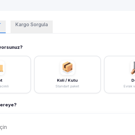
r
Kargo Sorgula
yorsunuz?
et
Koli / Kutu
D
cimli
Standart paket
Evrak 
Nereye?
çin