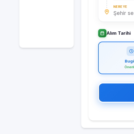
NEREYE
Şehir se
Alım Tarihi
Bug
Öneri