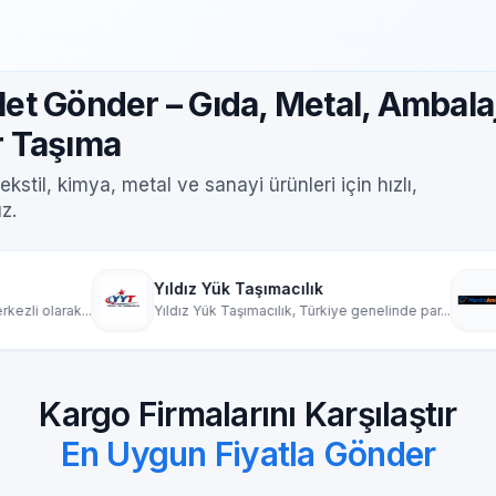
kkale’ye Palet Gönder – Gıda, Metal, Ambalaj, Plastik ve Sanayi Ürünle
let Gönder – Gıda, Metal, Ambalaj
r Taşıma
ekstil, kimya, metal ve sanayi ürünleri için hızlı,
z.
Yıldız Yük Taşımacılık
Mardin Ambar
Yıldız Yük Taşımacılık, Türkiye genelinde par...
Mardin nakliyat amba
Kargo Firmalarını Karşılaştır
En Uygun Fiyatla Gönder