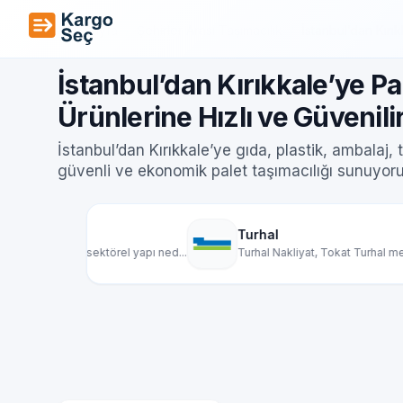
İçeriğe geç
Ana Sayfa
/
Şehirler Arası Taşımacılık
/
İstanbul’dan Kırı
İstanbul’dan Kırıkkale’ye Pa
Ürünlerine Hızlı ve Güvenili
İstanbul’dan Kırıkkale’ye gıda, plastik, ambalaj, t
güvenli ve ekonomik palet taşımacılığı sunuyoru
Turhal
l yapı ned...
Turhal Nakliyat, Tokat Turhal merkezli olarak...