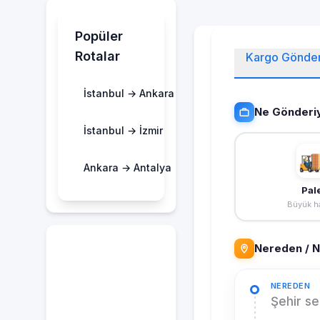
Popüler
Rotalar
Kargo Gönde
İstanbul → Ankara
Ne Gönderi
İstanbul → İzmir
Ankara → Antalya
Pal
Büyük ha
Nereden / 
NEREDEN
Şehir se