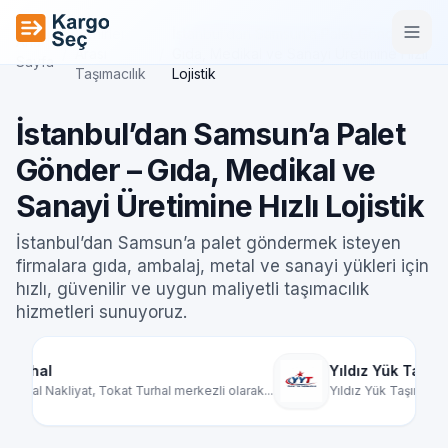
İçeriğe geç
Şehirler
İstanbul’dan Samsun’a Palet Gönder –
Ana
/
Arası
/
Gıda, Medikal ve Sanayi Üretimine Hızlı
Sayfa
Taşımacılık
Lojistik
İstanbul’dan Samsun’a Palet
Gönder – Gıda, Medikal ve
Sanayi Üretimine Hızlı Lojistik
İstanbul’dan Samsun’a palet göndermek isteyen
firmalara gıda, ambalaj, metal ve sanayi yükleri için
hızlı, güvenilir ve uygun maliyetli taşımacılık
hizmetleri sunuyoruz.
Yıldız Yük Taşımacılık
rkezli olarak...
Yıldız Yük Taşımacılık, Türkiye genelinde par...