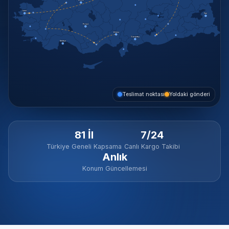
Ankara
İzmir
Van
Konya
Adana
Gaziantep
Antalya
Teslimat noktası
Yoldaki gönderi
81 İl
7/24
Türkiye Geneli Kapsama
Canlı Kargo Takibi
Anlık
Konum Güncellemesi