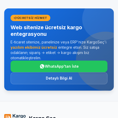
ÜCRETSIZ HIZMET
Web sitenize ücretsiz kargo
entegrasyonu
E-ticaret sitenize, panelinize veya ERP'nize KargoSeç'i
yazılım ekibimiz ücretsiz
entegre etsin. Siz satışa
odaklanın; sipariş → etiket → kargo akışını biz
otomatikleştirelim.
WhatsApp'tan İste
Detaylı Bilgi Al