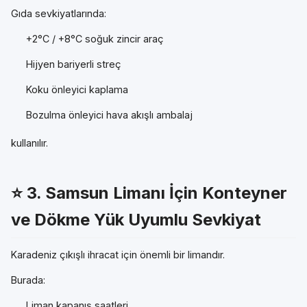
Gıda sevkiyatlarında:
+2°C / +8°C soğuk zincir araç
Hijyen bariyerli streç
Koku önleyici kaplama
Bozulma önleyici hava akışlı ambalaj
kullanılır.
⭐ 3.
Samsun Limanı İçin Konteyner
ve Dökme Yük Uyumlu Sevkiyat
Karadeniz çıkışlı ihracat için önemli bir limandır.
Burada:
Liman kapanış saatleri