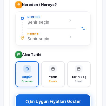
Nereden / Nereye?
NEREDEN
Şehir seçin
NEREYE
Şehir seçin
Alım Tarihi
Bugün
Yarın
Tarih Seç
Önerilen
Esnek
Esnek
En Uygun Fiyatları Göster