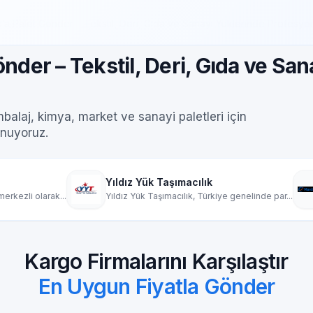
’a Palet Gönder – Tekstil, Deri, Gıda ve Sanayi Yüklerinde Profesyone
önder – Tekstil, Deri, Gıda ve Sa
ambalaj, kimya, market ve sanayi paletleri için
unuyoruz.
Yıldız Yük Taşımacılık
Mardin Ambar
Yıldız Yük Taşımacılık, Türkiye genelinde par...
Mardin nakliyat ambar
Kargo Firmalarını Karşılaştır
En Uygun Fiyatla Gönder