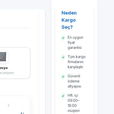
Neden
Kargo
Seç?
En uygun
fiyat
garantisi
Tüm kargo
firmalarını
karşılaştır
osya
ve belgeler
Güvenli
ödeme
altyapısı
Hft. içi
09:00–
18:00
müşteri