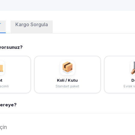
r
Kargo Sorgula
yorsunuz?
et
Koli / Kutu
D
cimli
Standart paket
Evrak 
Nereye?
çin