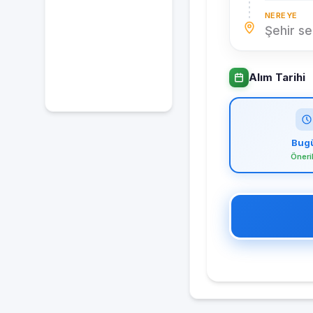
NEREYE
Şehir se
Alım Tarihi
Bug
Öneri