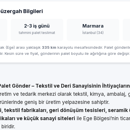
üzergah Bilgileri
2-3 iş günü
Marmara
tahmini palet teslimat
İstanbul (34)
ak (Ege) arası yaklaşık
335 km
karayolu mesafesindedir. Palet gönderil
ir. Kesin süre ve fiyat, gönderinin palet boyutu ile ağırlığına göre değişir.
alet Gönder – Tekstil ve Deri Sanayisinin İhtiyaçları
retim ve tedarik merkezi olarak tekstil, kimya, ambalaj, g
rünlerinde geniş bir üretim yelpazesine sahiptir.
i, tekstil fabrikaları, geri dönüşüm tesisleri, seramik 
ikaları ve küçük sanayi siteleri
ile Ege Bölgesi’nin tica
biridir.