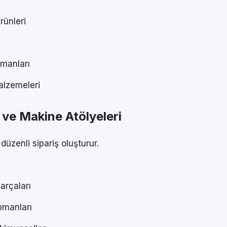
rünleri
pmanları
alzemeleri
 ve Makine Atölyeleri
düzenli sipariş oluşturur.
arçaları
pmanları