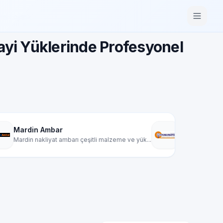
l Lojistik
nayi Yüklerinde Profesyonel
MEGA ÇUKUROVA KARGO TAŞIMAC
ı çeşitli malzeme ve yük...
Çukurova Kargo, yurt içi kargo ve taşımacı