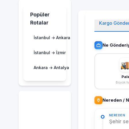
Popüler
Rotalar
Kargo Gönde
İstanbul → Ankara
Ne Gönderi
İstanbul → İzmir
Ankara → Antalya
Pal
Büyük ha
Nereden / 
NEREDEN
Şehir se