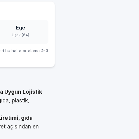
Ege
Uşak (64)
eri bu hatta ortalama
2-3
na Uygun Lojistik
ıda, plastik,
üretimi, gıda
ret açısından en