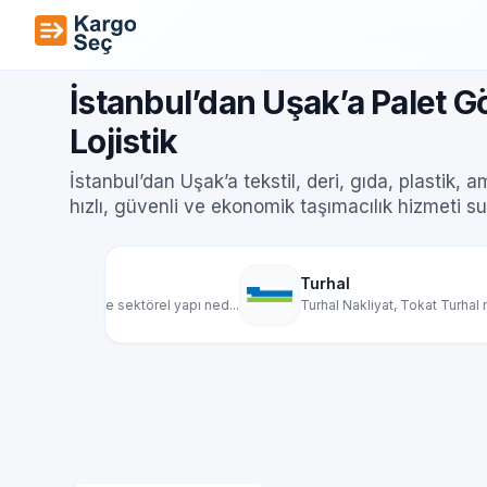
İçeriğe geç
Ana Sayfa
/
Şehirler Arası Taşımacılık
/
İstanbul’dan Uşak
İstanbul’dan Uşak’a Palet G
Lojistik
İstanbul’dan Uşak’a tekstil, deri, gıda, plastik, 
hızlı, güvenli ve ekonomik taşımacılık hizmeti s
Turhal
l yapı ned...
Turhal Nakliyat, Tokat Turhal merkezli olarak...