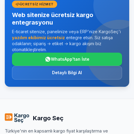
ÜCRETSIZ HIZMET
Web sitenize ücretsiz kargo
entegrasyonu
E-ticaret sitenize, panelinize veya ERP'nize KargoSeç'i
yazılım ekibimiz ücretsiz
entegre etsin. Siz satışa
odaklanın; sipariş → etiket → kargo akışını biz
otomatikleştirelim.
WhatsApp'tan İste
Detaylı Bilgi Al
Kargo Seç
Türkiye'nin en kapsamlı kargo fiyat karşılaştırma ve