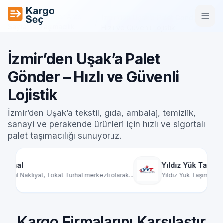
İçeriğe geç
Ana
Şehirler Arası
İzmir’den Uşak’a Palet Gönder –
/
/
Sayfa
Taşımacılık
Hızlı ve Güvenli Lojistik
İzmir’den Uşak’a Palet
Gönder – Hızlı ve Güvenli
Lojistik
İzmir’den Uşak’a tekstil, gıda, ambalaj, temizlik,
sanayi ve perakende ürünleri için hızlı ve sigortalı
palet taşımacılığı sunuyoruz.
Yıldız Yük Taşımacılık
ezli olarak...
Yıldız Yük Taşımacılık, Türkiye genelinde par...
Kargo Firmalarını Karşılaştır