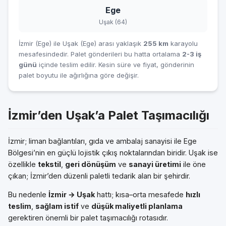
Ege
Uşak (64)
İzmir (Ege) ile Uşak (Ege) arası yaklaşık
255 km
karayolu
mesafesindedir. Palet gönderileri bu hatta ortalama
2-3 iş
günü
içinde teslim edilir. Kesin süre ve fiyat, gönderinin
palet boyutu ile ağırlığına göre değişir.
İzmir’den Uşak’a Palet Taşımacılığı
İzmir; liman bağlantıları, gıda ve ambalaj sanayisi ile Ege
Bölgesi’nin en güçlü lojistik çıkış noktalarından biridir. Uşak ise
özellikle
tekstil
,
geri dönüşüm
ve
sanayi üretimi
ile öne
çıkan; İzmir’den düzenli paletli tedarik alan bir şehirdir.
Bu nedenle
İzmir → Uşak
hattı; kısa–orta mesafede
hızlı
teslim
,
sağlam istif
ve
düşük maliyetli planlama
gerektiren önemli bir palet taşımacılığı rotasıdır.