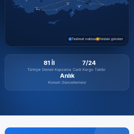
Adana
Gaziantep
Antalya
Teslimat noktası
Yoldaki gönderi
81 İl
7/24
Türkiye Geneli Kapsama
Canlı Kargo Takibi
Anlık
Konum Güncellemesi