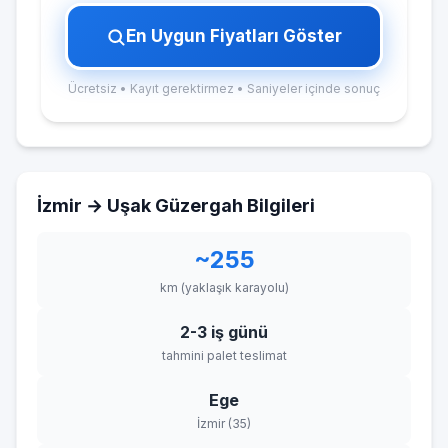
En Uygun Fiyatları Göster
Ücretsiz • Kayıt gerektirmez • Saniyeler içinde sonuç
İzmir → Uşak Güzergah Bilgileri
~255
km (yaklaşık karayolu)
2-3 iş günü
tahmini palet teslimat
Ege
İzmir (35)