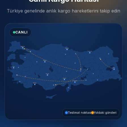
Türkiye genelinde anlık kargo hareketlerini takip edin
CANLI
İstanbul
Samsun
Trabzon
Ankara
İzmir
Van
Konya
Adana
Gaziantep
Antalya
Teslimat noktası
Yoldaki gönderi