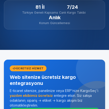
81 İl
7/24
Türkiye Geneli Kapsama
Canlı Kargo Takibi
Anlık
Konum Güncellemesi
ÜCRETSIZ HIZMET
Web sitenize ücretsiz kargo
entegrasyonu
E-ticaret sitenize, panelinize veya ERP'nize KargoSeç'i
yazılım ekibimiz ücretsiz
entegre etsin. Siz satışa
odaklanın; sipariş → etiket → kargo akışını biz
otomatikleştirelim.