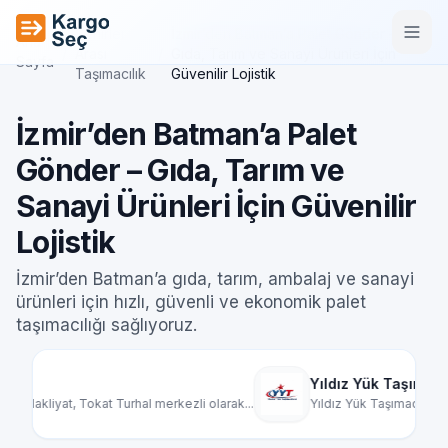
İçeriğe geç
Şehirler
İzmir’den Batman’a Palet Gönder –
Ana
/
Arası
/
Gıda, Tarım ve Sanayi Ürünleri İçin
Sayfa
Taşımacılık
Güvenilir Lojistik
İzmir’den Batman’a Palet
Gönder – Gıda, Tarım ve
Sanayi Ürünleri İçin Güvenilir
Lojistik
İzmir’den Batman’a gıda, tarım, ambalaj ve sanayi
ürünleri için hızlı, güvenli ve ekonomik palet
taşımacılığı sağlıyoruz.
Yıldız Yük Taşımacılık
Mar
larak...
Yıldız Yük Taşımacılık, Türkiye genelinde par...
Mard