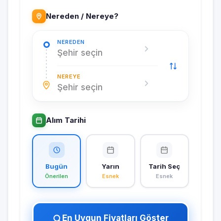
Nereden / Nereye?
NEREDEN
Şehir seçin
NEREYE
Şehir seçin
Alım Tarihi
Bugün
Yarın
Tarih Seç
Önerilen
Esnek
Esnek
En Uygun Fiyatları Göster