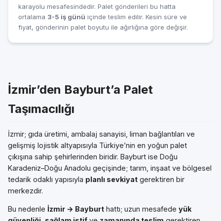
karayolu mesafesindedir. Palet gönderileri bu hatta
ortalama
3-5 iş günü
içinde teslim edilir. Kesin süre ve
fiyat, gönderinin palet boyutu ile ağırlığına göre değişir.
İzmir’den Bayburt’a Palet
Taşımacılığı
İzmir; gıda üretimi, ambalaj sanayisi, liman bağlantıları ve
gelişmiş lojistik altyapısıyla Türkiye’nin en yoğun palet
çıkışına sahip şehirlerinden biridir. Bayburt ise Doğu
Karadeniz–Doğu Anadolu geçişinde; tarım, inşaat ve bölgesel
tedarik odaklı yapısıyla
planlı sevkiyat
gerektiren bir
merkezdir.
Bu nedenle
İzmir → Bayburt
hattı; uzun mesafede
yük
güvenliği
,
sağlam istif
ve
zamanında teslim
gerektiren