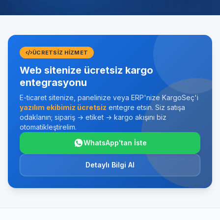
ÜCRETSIZ HIZMET
Web sitenize ücretsiz kargo
entegrasyonu
E-ticaret sitenize, panelinize veya ERP'nize KargoSeç'i
yazılım ekibimiz ücretsiz
entegre etsin. Siz satışa
odaklanın; sipariş → etiket → kargo akışını biz
otomatikleştirelim.
WhatsApp'tan İste
Detaylı Bilgi Al