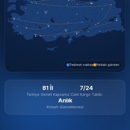
Trabzon
Ankara
İzmir
Van
Konya
Adana
Gaziantep
Antalya
Teslimat noktası
Yoldaki gönderi
81 İl
7/24
Türkiye Geneli Kapsama
Canlı Kargo Takibi
Anlık
Konum Güncellemesi