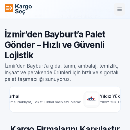
İçeriğe geç
Ana
Şehirler Arası
İzmir’den Bayburt’a Palet Gönder –
/
/
Sayfa
Taşımacılık
Hızlı ve Güvenli Lojistik
İzmir’den Bayburt’a Palet
Gönder – Hızlı ve Güvenli
Lojistik
İzmir’den Bayburt’a gıda, tarım, ambalaj, temizlik,
inşaat ve perakende ürünleri için hızlı ve sigortalı
palet taşımacılığı sunuyoruz.
Yıldız Yük Taşımacılık
rkezli olarak...
Yıldız Yük Taşımacılık, Türkiye genelinde par...
Kargo Firmalarını Karşılaştır