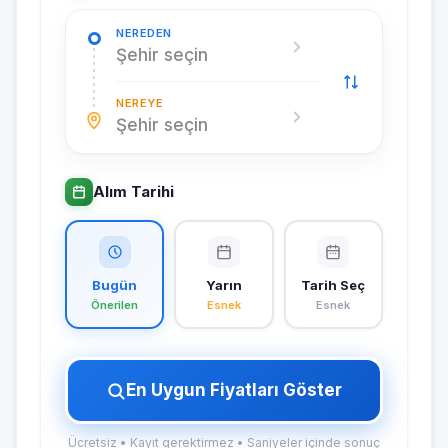
NEREDEN
Şehir seçin
NEREYE
Şehir seçin
Alım Tarihi
Bugün
Yarın
Tarih Seç
Önerilen
Esnek
Esnek
En Uygun Fiyatları Göster
Ücretsiz • Kayıt gerektirmez • Saniyeler içinde sonuç