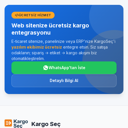
ÜCRETSIZ HIZMET
Web sitenize ücretsiz kargo
entegrasyonu
E-ticaret sitenize, panelinize veya ERP'nize KargoSeç'i
yazılım ekibimiz ücretsiz
entegre etsin. Siz satışa
odaklanın; sipariş → etiket → kargo akışını biz
otomatikleştirelim.
WhatsApp'tan İste
Detaylı Bilgi Al
Kargo Seç