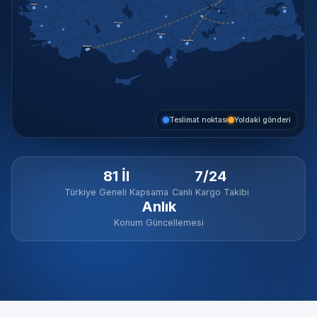
İzmir
Van
Konya
Adana
Gaziantep
Antalya
Teslimat noktası
Yoldaki gönderi
81 İl
7/24
Türkiye Geneli Kapsama
Canlı Kargo Takibi
Anlık
Konum Güncellemesi