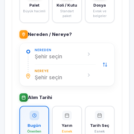
Palet
Koli / Kutu
Dosya
Büyük hacimli
Standart
Evrak ve
paket
belgeler
Nereden / Nereye?
NEREDEN
Şehir seçin
NEREYE
Şehir seçin
Alım Tarihi
Bugün
Yarın
Tarih Seç
Önerilen
Esnek
Esnek