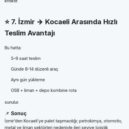
kritiktir.
⭐ 7.
İzmir → Kocaeli Arasında Hızlı
Teslim Avantajı
Bu hatta:
5–9 saat teslim
Günde 8–14 düzenli araç
Aynı gün yükleme
OSB + liman + depo kombine rota
sunulur.
📌
Sonuç
İzmir’den Kocaeli’ye palet taşımacılığı; petrokimya, otomotiv,
metal ve liman sektörleri nedeniyle ileri seviye lojistik