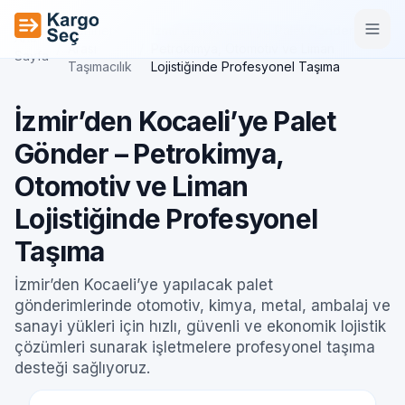
İçeriğe geç
Şehirler
İzmir’den Kocaeli’ye Palet Gönder –
Ana
/
Arası
/
Petrokimya, Otomotiv ve Liman
Sayfa
Taşımacılık
Lojistiğinde Profesyonel Taşıma
İzmir’den Kocaeli’ye Palet
Gönder – Petrokimya,
Otomotiv ve Liman
Lojistiğinde Profesyonel
Taşıma
İzmir’den Kocaeli’ye yapılacak palet
gönderimlerinde otomotiv, kimya, metal, ambalaj ve
sanayi yükleri için hızlı, güvenli ve ekonomik lojistik
çözümleri sunarak işletmelere profesyonel taşıma
desteği sağlıyoruz.