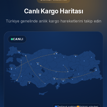
Canlı Kargo Haritası
Türkiye genelinde anlık kargo hareketlerini takip edin
CANLI
İstanbul
Samsun
Trabzon
Ankara
İzmir
Van
Konya
Adana
Gaziantep
Antalya
Teslimat noktası
Yoldaki gönderi