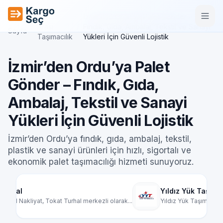
İçeriğe geç
Şehirler
İzmir’den Ordu’ya Palet Gönder –
Ana
/
Arası
/
Fındık, Gıda, Ambalaj, Tekstil ve Sanayi
Sayfa
Taşımacılık
Yükleri İçin Güvenli Lojistik
İzmir’den Ordu’ya Palet
Gönder – Fındık, Gıda,
Ambalaj, Tekstil ve Sanayi
Yükleri İçin Güvenli Lojistik
İzmir’den Ordu’ya fındık, gıda, ambalaj, tekstil,
plastik ve sanayi ürünleri için hızlı, sigortalı ve
ekonomik palet taşımacılığı hizmeti sunuyoruz.
Yıldız Yük Taşımacılık
Ma
olarak...
Yıldız Yük Taşımacılık, Türkiye genelinde par...
Mar