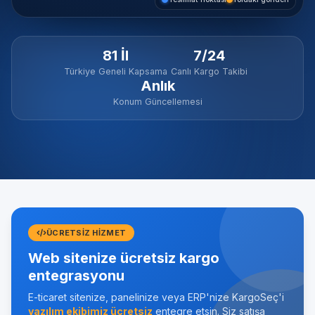
81 İl
7/24
Türkiye Geneli Kapsama
Canlı Kargo Takibi
Anlık
Konum Güncellemesi
ÜCRETSIZ HIZMET
Web sitenize ücretsiz kargo
entegrasyonu
E-ticaret sitenize, panelinize veya ERP'nize KargoSeç'i
yazılım ekibimiz ücretsiz
entegre etsin. Siz satışa