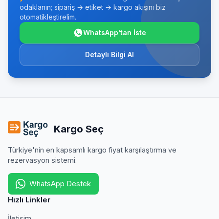
odaklanın; sipariş → etiket → kargo akışını biz
otomatikleştirelim.
WhatsApp'tan İste
Detaylı Bilgi Al
Kargo Seç
Türkiye'nin en kapsamlı kargo fiyat karşılaştırma ve
rezervasyon sistemi.
WhatsApp Destek
Hızlı Linkler
İletişim