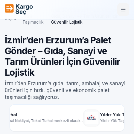
İçeriğe geç
Şehirler
İzmir’den Erzurum’a Palet Gönder –
Ana
/
Arası
/
Gıda, Sanayi ve Tarım Ürünleri İçin
Sayfa
Taşımacılık
Güvenilir Lojistik
İzmir’den Erzurum’a Palet
Gönder – Gıda, Sanayi ve
Tarım Ürünleri İçin Güvenilir
Lojistik
İzmir’den Erzurum’a gıda, tarım, ambalaj ve sanayi
ürünleri için hızlı, güvenli ve ekonomik palet
taşımacılığı sağlıyoruz.
Yıldız Yük Taşımacılık
ezli olarak...
Yıldız Yük Taşımacılık, Türkiye genelinde par...