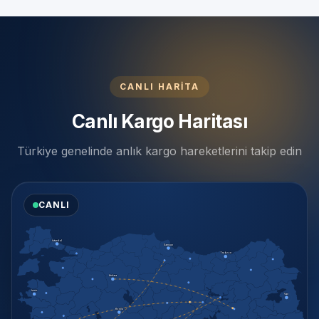
CANLI HARİTA
Canlı Kargo Haritası
Türkiye genelinde anlık kargo hareketlerini takip edin
CANLI
İstanbul
Samsun
Trabzon
Ankara
İzmir
Van
Konya