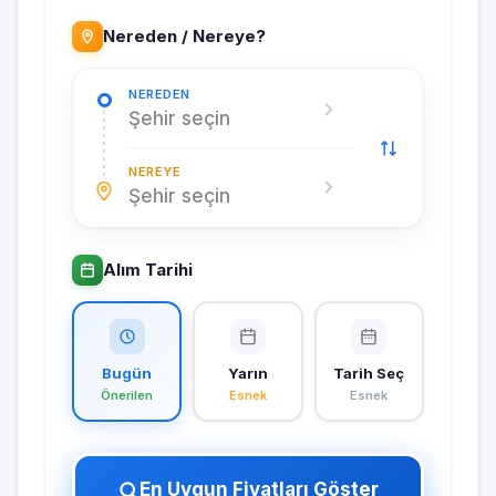
Nereden / Nereye?
NEREDEN
Şehir seçin
NEREYE
Şehir seçin
Alım Tarihi
Bugün
Yarın
Tarih Seç
Önerilen
Esnek
Esnek
En Uygun Fiyatları Göster