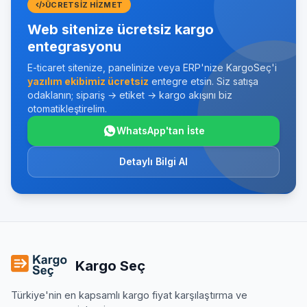
ÜCRETSIZ HIZMET
Web sitenize ücretsiz kargo
entegrasyonu
E-ticaret sitenize, panelinize veya ERP'nize KargoSeç'i
yazılım ekibimiz ücretsiz
entegre etsin. Siz satışa
odaklanın; sipariş → etiket → kargo akışını biz
otomatikleştirelim.
WhatsApp'tan İste
Detaylı Bilgi Al
Kargo Seç
Türkiye'nin en kapsamlı kargo fiyat karşılaştırma ve