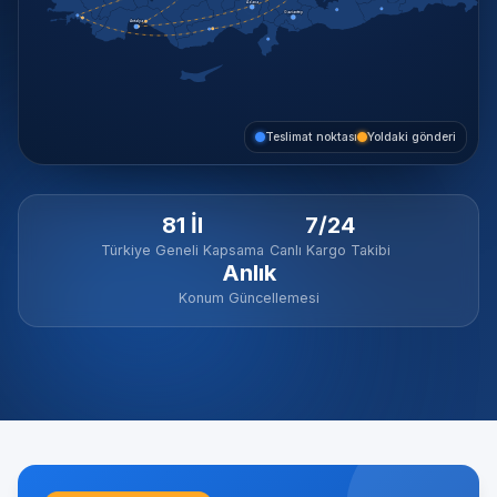
Adana
Gaziantep
Antalya
Teslimat noktası
Yoldaki gönderi
81 İl
7/24
Türkiye Geneli Kapsama
Canlı Kargo Takibi
Anlık
Konum Güncellemesi